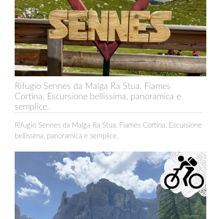
Rifugio Sennes da Malga Ra Stua. Fiames
Cortina. Escursione bellissima, panoramica e
semplice.
Rifugio Sennes da Malga Ra Stua. Fiames Cortina. Escursione
bellissima, panoramica e semplice.