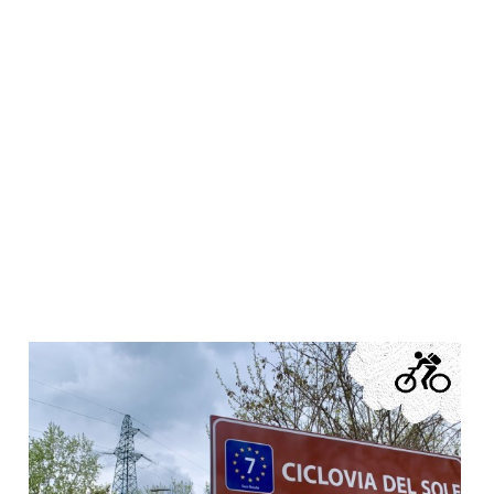
Venezia running all'alba
Running a Venezia all’alba. Piazza San Marco, Palazzo Ducale,
Riva degli Schiavoni. Bellissimo