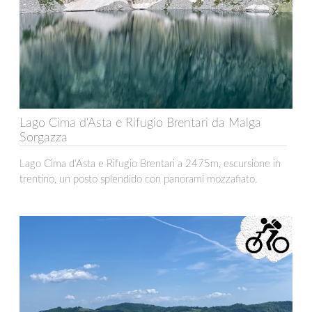
Lago Cima d'Asta e Rifugio Brentari da Malga
Sorgazza
Lago Cima d’Asta e Rifugio Brentari a 2475m, escursione in
trentino, un posto splendido con panorami mozzafiato.