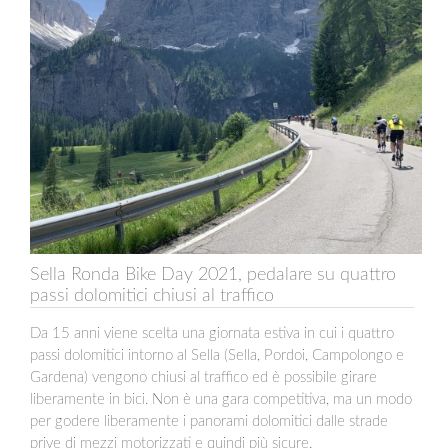
Sella Ronda Bike Day 2021, pedalare su quattro
passi dolomitici chiusi al traffico
Da 15 anni viene scelta una giornata estiva in cui i quattro
passi dolomitici intorno al Sella (Sella, Pordoi, Campolongo e
Gardena) vengono chiusi al traffico ed è possibile girare
liberamente in bici. Non è una gara competitiva, ma un modo
per godere liberamente i panorami dolomitici dalle strade
prive di mezzi motorizzati e quindi più sicure.