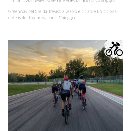
E5 ciclovia delle isole di Venezia fino a Chioggia
Greenway del Sile da Treviso a Jesolo e ciclabile E5 ciclovia
delle isole di Venezia fino a Chioggia