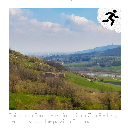
Trail run da San Lorenzo in collina a Zola Predosa,
percorso vita, a due passi da Bologna