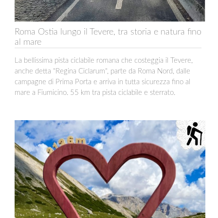
Roma Ostia lungo il Tevere, tra storia e natura fino
al mare
La bellissima pista ciclabile romana che costeggia il Tevere,
anche detta "Regina Ciclarum", parte da Roma Nord, dalle
campagne di Prima Porta e arriva in tutta sicurezza fino al
mare a Fiumicino. 55 km tra pista ciclabile e sterrato.