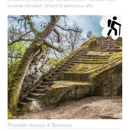
bevande stimolanti. Sintomi di astinenza e altro
Piramide etrusca di Bomarzo