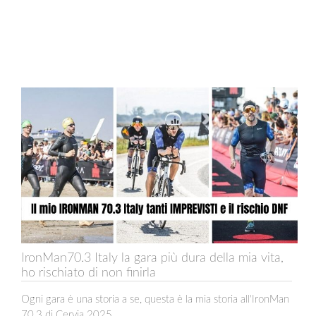
IronMan70.3 Italy la gara più dura della mia vita,
ho rischiato di non finirla
Ogni gara è una storia a se, questa è la mia storia all'IronMan
70.3 di Cervia 2025.