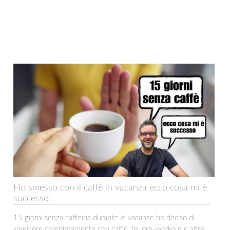
Ho smesso con il caffè in vacanza ecco cosa mi è
successo!
15 giorni senza caffeina durante le vacanze ho deciso di
smettere completamente con caffè, tè, pre-workout e altre