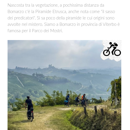
Nascosta tra la vegetazione, a pochissima distanza da
Bomarzo c'è la Piramide Etrusca, anche nota come "il sasso
dei predicatori". Si sa poco della piramide le cui origini sono
avvolte nel mistero. Siamo a Bomarzo in provincia di Viterbo è
famosa per il Parco dei Mostri.