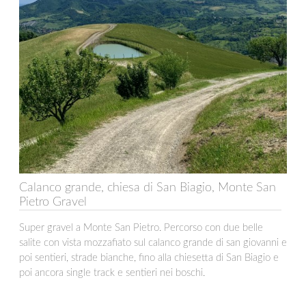
Calanco grande, chiesa di San Biagio, Monte San
Pietro Gravel
Super gravel a Monte San Pietro. Percorso con due belle
salite con vista mozzafiato sul calanco grande di san giovanni e
poi sentieri, strade bianche, fino alla chiesetta di San Biagio e
poi ancora single track e sentieri nei boschi.