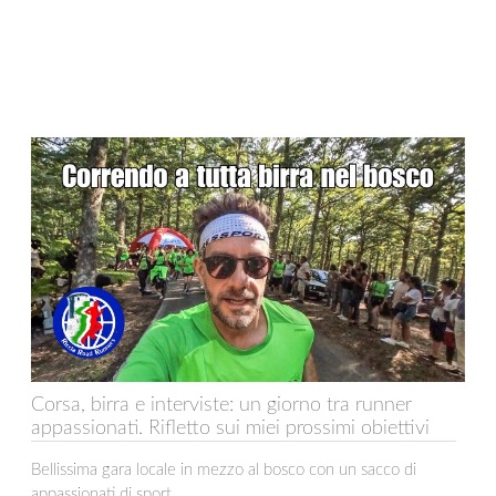
Corsa, birra e interviste: un giorno tra runner
appassionati. Rifletto sui miei prossimi obiettivi
Bellissima gara locale in mezzo al bosco con un sacco di
appassionati di sport