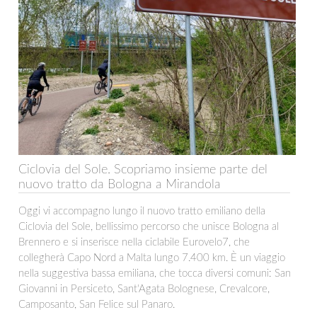
Ciclovia del Sole. Scopriamo insieme parte del
nuovo tratto da Bologna a Mirandola
Oggi vi accompagno lungo il nuovo tratto emiliano della
Ciclovia del Sole, bellissimo percorso che unisce Bologna al
Brennero e si inserisce nella ciclabile Eurovelo7, che
collegherà Capo Nord a Malta lungo 7.400 km. È un viaggio
nella suggestiva bassa emiliana, che tocca diversi comuni: San
Giovanni in Persiceto, Sant'Agata Bolognese, Crevalcore,
Camposanto, San Felice sul Panaro.