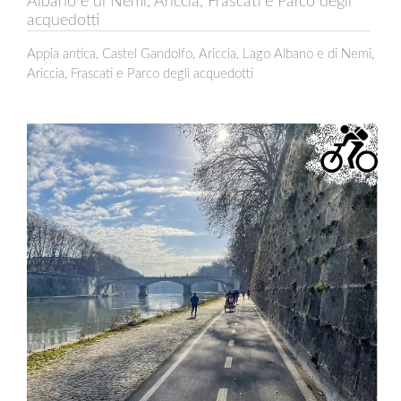
Albano e di Nemi, Ariccia, Frascati e Parco degli
acquedotti
Appia antica, Castel Gandolfo, Ariccia, Lago Albano e di Nemi,
Ariccia, Frascati e Parco degli acquedotti